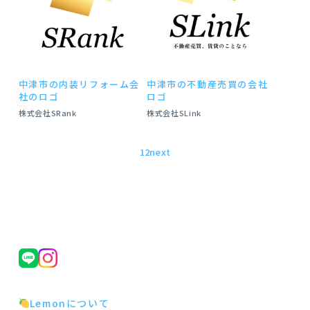
中津市の内装リフォーム会
中津市の不動産売買の会社
社のロゴ
ロゴ
株式会社SRank
株式会社SLink
投
1
2
next
稿
の
ペ
ー
ジ
送
り
Lemonについて