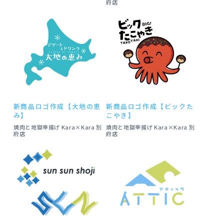
府店
新商品ロゴ作成【大地の恵
新商品ロゴ作成【ビックた
み】
こやき】
焼肉と地獄辛揚げ Kara×Kara 別
焼肉と地獄辛揚げ Kara×Kara 別
府店
府店