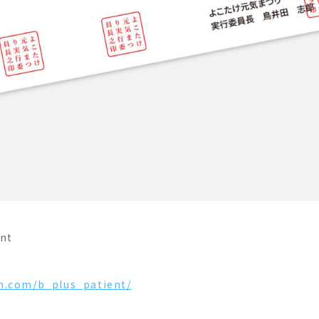
nt
m.com/b_plus_patient/