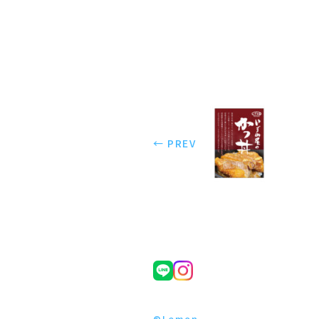
← PREV
©Lemon