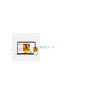
NEXT →