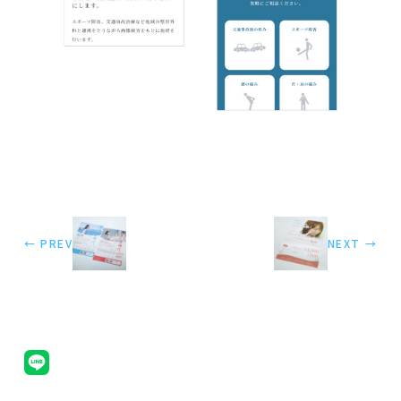
← PREV
NEXT →