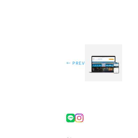
← PREV