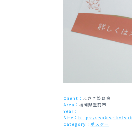
Client：
えさき整骨院
Area：
福岡県豊前市
Year：
Site：
https://esakiseikotsu
Category：
ポスター