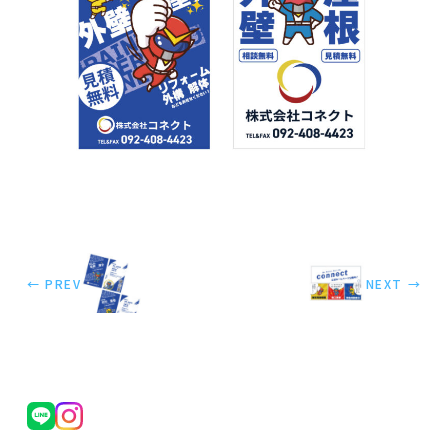
← PREV
NEXT →