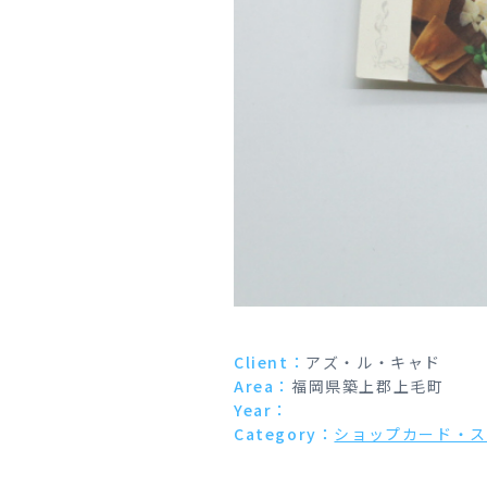
Client：
アズ・ル・キャド
Area：
福岡県築上郡上毛町
Year：
Category：
ショップカード・ス