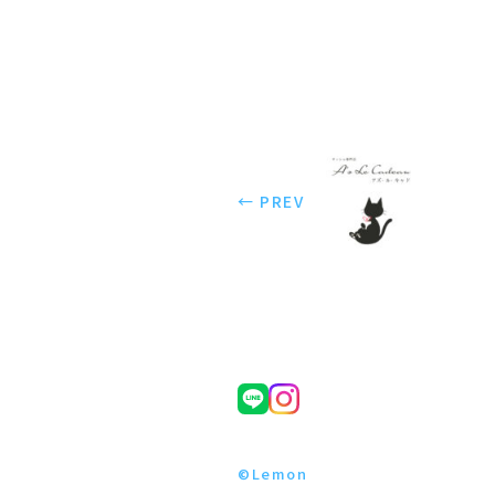
← PREV
©Lemon